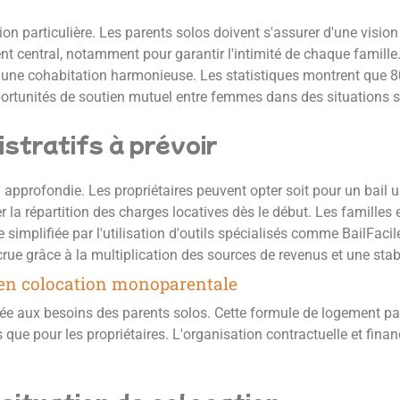
on particulière. Les parents solos doivent s'assurer d'une visi
t central, notamment pour garantir l'intimité de chaque famille.
er une cohabitation harmonieuse. Les statistiques montrent que
portunités de soutien mutuel entre femmes dans des situations s
stratifs à prévoir
approfondie. Les propriétaires peuvent opter soit pour un bail u
ier la répartition des charges locatives dès le début. Les famill
e simplifiée par l'utilisation d'outils spécialisés comme BailFacil
crue grâce à la multiplication des sources de revenus et une stabi
l en colocation monoparentale
ée aux besoins des parents solos. Cette formule de logement pa
s que pour les propriétaires. L'organisation contractuelle et fina