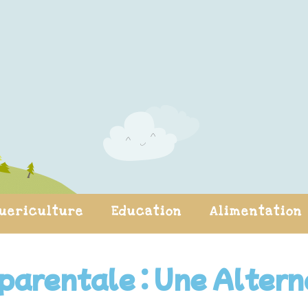
uericulture
Education
Alimentation
arentale : Une Altern