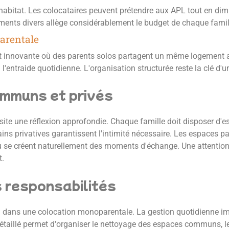
habitat. Les colocataires peuvent prétendre aux APL tout en di
ements divers allège considérablement le budget de chaque famil
arentale
t innovante où des parents solos partagent un même logement a
 l'entraide quotidienne. L'organisation structurée reste la clé d
mmuns et privés
ite une réflexion approfondie. Chaque famille doit disposer d'es
s privatives garantissent l'intimité nécessaire. Les espaces pa
se créent naturellement des moments d'échange. Une attention p
t.
s responsabilités
l dans une colocation monoparentale. La gestion quotidienne imp
taillé permet d'organiser le nettoyage des espaces communs, le