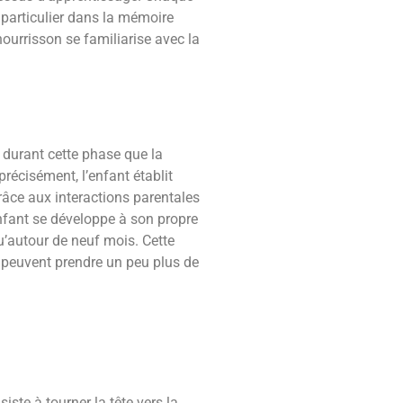
 particulier dans la mémoire
ourrisson se familiarise avec la
 durant cette phase que la
récisément, l’enfant établit
râce aux interactions parentales
enfant se développe à son propre
u’autour de neuf mois. Cette
, peuvent prendre un peu plus de
te à tourner la tête vers la