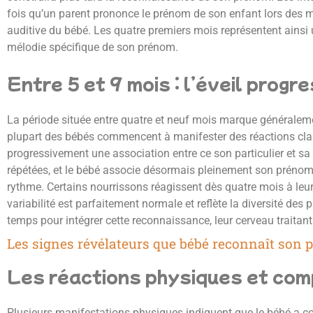
fois qu’un parent prononce le prénom de son enfant lors des mo
auditive du bébé. Les quatre premiers mois représentent ainsi 
mélodie spécifique de son prénom.
Entre 5 et 9 mois : l’éveil progr
La période située entre quatre et neuf mois marque généraleme
plupart des bébés commencent à manifester des réactions claire
progressivement une association entre ce son particulier et sa
répétées, et le bébé associe désormais pleinement son prénom 
rythme. Certains nourrissons réagissent dès quatre mois à leu
variabilité est parfaitement normale et reflète la diversité d
temps pour intégrer cette reconnaissance, leur cerveau traitan
Les signes révélateurs que bébé reconnaît son
Les réactions physiques et com
Plusieurs manifestations physiques indiquent que le bébé a co