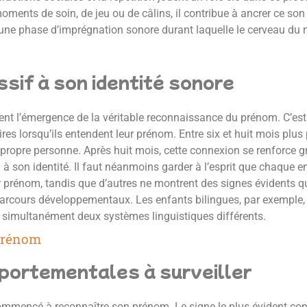
ments de soin, de jeu ou de câlins, il contribue à ancrer ce son
une phase d’imprégnation sonore durant laquelle le cerveau du n
essif à son identité sonore
nt l’émergence de la véritable reconnaissance du prénom. C’est
s lorsqu’ils entendent leur prénom. Entre six et huit mois plus p
 propre personne. Après huit mois, cette connexion se renforce g
à son identité. Il faut néanmoins garder à l’esprit que chaque 
r prénom, tandis que d’autres ne montrent des signes évidents q
es parcours développementaux. Les enfants bilingues, par exemple
t simultanément deux systèmes linguistiques différents.
 prénom
portementales à surveiller
mmencé à reconnaître son prénom. Le signe le plus évident consis