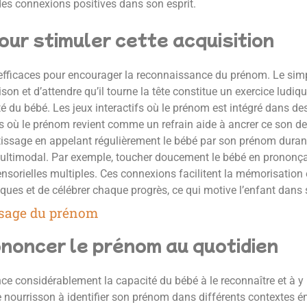
es connexions positives dans son esprit.
our stimuler cette acquisition
t efficaces pour encourager la reconnaissance du prénom. Le simp
n et d’attendre qu’il tourne la tête constitue un exercice ludiqu
ivité du bébé. Les jeux interactifs où le prénom est intégré dans
dies où le prénom revient comme un refrain aide à ancrer ce son 
issage en appelant régulièrement le bébé par son prénom durant l
multimodal. Par exemple, toucher doucement le bébé en prononça
ensorielles multiples. Ces connexions facilitent la mémorisation
iques et de célébrer chaque progrès, ce qui motive l’enfant dan
ssage du prénom
ononcer le prénom au quotidien
nce considérablement la capacité du bébé à le reconnaître et à y 
e nourrisson à identifier son prénom dans différents contextes é