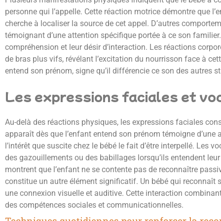
personne qui l’appelle. Cette réaction motrice démontre que l
cherche à localiser la source de cet appel. D’autres comporteme
témoignant d’une attention spécifique portée à ce son familier.
compréhension et leur désir d’interaction. Les réactions corp
de bras plus vifs, révélant l’excitation du nourrisson face à ce
entend son prénom, signe qu’il différencie ce son des autres s
Les expressions faciales et vo
Au-delà des réactions physiques, les expressions faciales con
apparaît dès que l’enfant entend son prénom témoigne d’une ass
l’intérêt que suscite chez le bébé le fait d’être interpellé. L
des gazouillements ou des babillages lorsqu’ils entendent leu
montrent que l’enfant ne se contente pas de reconnaître passiv
constitue un autre élément significatif. Un bébé qui reconnaît 
une connexion visuelle et auditive. Cette interaction combin
des compétences sociales et communicationnelles.
Techniques quotidiennes pour renforcer la re