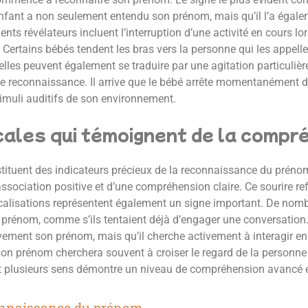
’enfant a non seulement entendu son prénom, mais qu’il l’a égal
nts révélateurs incluent l’interruption d’une activité en cours l
 Certains bébés tendent les bras vers la personne qui les appelle
orelles peuvent également se traduire par une agitation particul
tte reconnaissance. Il arrive que le bébé arrête momentanément de 
timuli auditifs de son environnement.
cales qui témoignent de la compr
stituent des indicateurs précieux de la reconnaissance du préno
ociation positive et d’une compréhension claire. Ce sourire refl
es vocalisations représentent également un signe important. De n
r prénom, comme s’ils tentaient déjà d’engager une conversatio
ement son prénom, mais qu’il cherche activement à interagir en 
son prénom cherchera souvent à croiser le regard de la personne q
ant plusieurs sens démontre un niveau de compréhension avancé 
connaissance du prénom